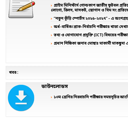
প্রাইম মিনিস্টার্স গোল্ডকাপ জাতীয় ফুটবল প্রতি
লোগো, রিলস, মাসকট, স্লোগান ও থিম সং প্রতি
“নতুন কুঁড়ি স্পোর্টস ২০২৬-২০২৭” - এ অংশগ্রহণ
অর্ধ-বার্ষিক/প্রাক-নির্বাচনি পরীক্ষার খাতা দে
তথ্য ও যোগাযোগ প্রযুক্তি (ICT) বিষয়ের পরীক্ষ
প্রধান শিক্ষিকা জনাব মোছাঃ মাকামী মাকছুদা
খবর :
ডাউনলোডস
১০ম শ্রেণির নিরবাচনি পরীক্ষার সময়সূচির আং