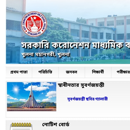
সরকারি করোনেশন মাধ্যমিক বা
খুলনা মহানগরী, খুলনা
প্রথম পাতা
পরিচিতি
জনবল
শিক্ষার্থী
পরীক্ষ
স্বাধীনতার সুবর্ণজয়ন্তী
সুবর্ণজয়ন্তী ছবির গ্যালারী
নোটিশ বোর্ড