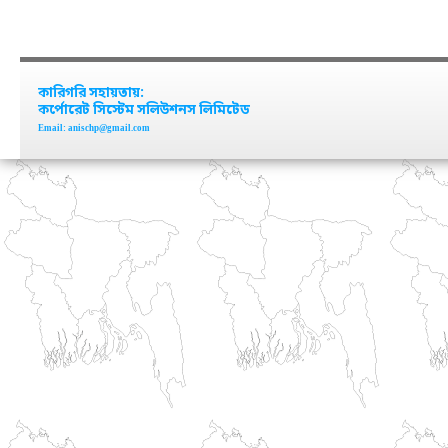
কারিগরি সহায়তায়:
কর্পোরেট সিস্টেম সলিউশনস লিমিটেড
Email: anischp@gmail.com